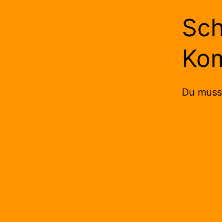
Sch
Ko
Du mus