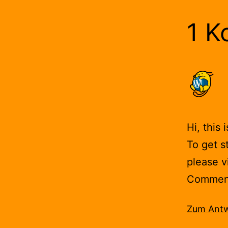
1 K
Hi, this
To get s
please v
Comment
Zum Antw